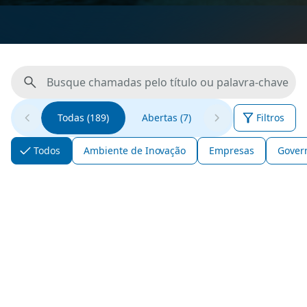
Todas (189)
Abertas (7)
Fluxo Contínuo (5)
Filtros
Todos
Ambiente de Inovação
Empresas
Gover