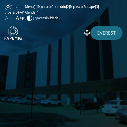
Ir para o Menu
[1]
Ir para o Conteúdo
[2]
Ir para o Rodapé
[3]
Ir para o FAP Atende
[4]
[5]
[6]
[7]
Acessibilidade
[8]
EVEREST