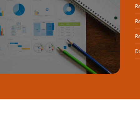
Re
R
Re
D