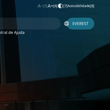
[5]
[6]
[7]
Acessibilidade
[8]
EVEREST
tral de Ajuda