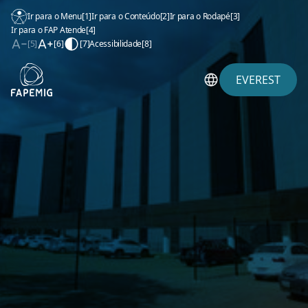
Ir para o Menu
[1]
Ir para o Conteúdo
[2]
Ir para o Rodapé
[3]
Ir para o FAP Atende
[4]
[5]
[6]
[7]
Acessibilidade
[8]
EVEREST