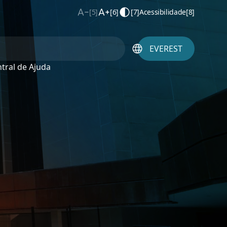
[5]
[6]
[7]
Acessibilidade
[8]
EVEREST
tral de Ajuda