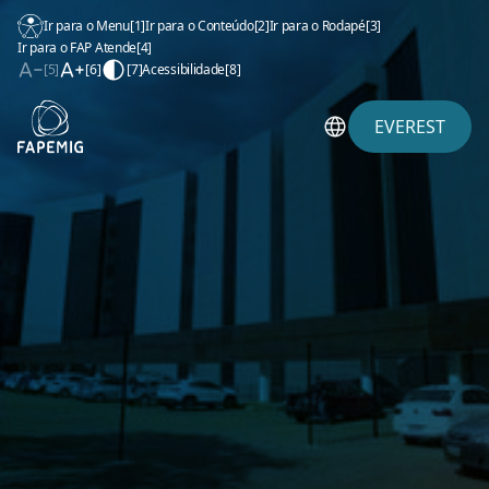
Ir para o Menu
[1]
Ir para o Conteúdo
[2]
Ir para o Rodapé
[3]
Ir para o FAP Atende
[4]
[5]
[6]
[7]
Acessibilidade
[8]
EVEREST