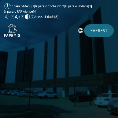
Ir para o Menu
[1]
Ir para o Conteúdo
[2]
Ir para o Rodapé
[3]
Ir para o FAP Atende
[4]
[5]
[6]
[7]
Acessibilidade
[8]
EVEREST