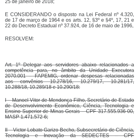
25 de janeiro de 2018;
E CONSIDERANDO o disposto na Lei Federal nº 4.320,
de 17 de março de 1964 e os arts. 12, §3º e §4º, 17, 21 e
22 do Decreto Estadual nº 37.924, de 16 de maio de 1996,
RESOLVEM:
Art. 1º Delegar aos servidores abaixo relacionados a
competência para, no âmbito da Unidade Executora
2070.001 – FAPEMIG, ordenar despesas relacionadas
aos convênios 10.278/16, 10.279/17, 10.281/17,
10.288/18, 10.289/18 e 10.290/18:
I – Manoel Vitor de Mendonça Filho, Secretário de Estado
de Desenvolvimento Econômico, Ciência, Tecnologia e
Ensino Superior de Minas Gerais – CPF 317.555.936-00,
MASP 1.471.572-6;
II – Victor Lobato Garizo Becho, Subsecretário de Ciência,
Tecnologia e Inovação da SEDECTES – CPF