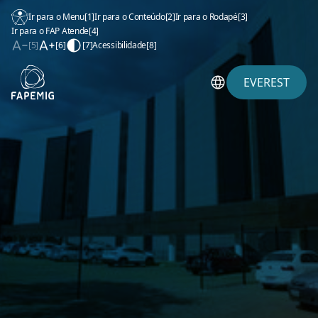
Ir para o Menu
[1]
Ir para o Conteúdo
[2]
Ir para o Rodapé
[3]
Ir para o FAP Atende
[4]
[5]
[6]
[7]
Acessibilidade
[8]
EVEREST