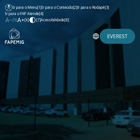
Ir para o Menu
[1]
Ir para o Conteúdo
[2]
Ir para o Rodapé
[3]
Ir para o FAP Atende
[4]
[5]
[6]
[7]
Acessibilidade
[8]
EVEREST