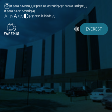
Ir para o Menu
[1]
Ir para o Conteúdo
[2]
Ir para o Rodapé
[3]
Ir para o FAP Atende
[4]
[5]
[6]
[7]
Acessibilidade
[8]
EVEREST