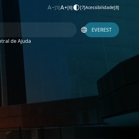
[5]
[6]
[7]
Acessibilidade
[8]
EVEREST
tral de Ajuda