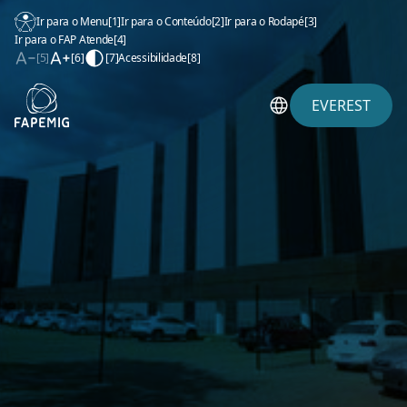
Ir para o Menu
[1]
Ir para o Conteúdo
[2]
Ir para o Rodapé
[3]
Ir para o FAP Atende
[4]
[5]
[6]
[7]
Acessibilidade
[8]
EVEREST