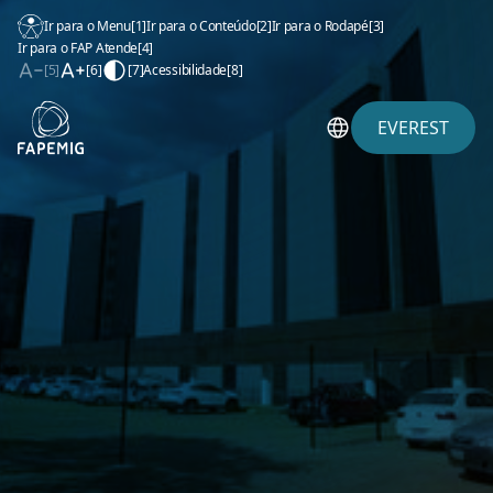
Ir para o Menu
[1]
Ir para o Conteúdo
[2]
Ir para o Rodapé
[3]
Ir para o FAP Atende
[4]
[5]
[6]
[7]
Acessibilidade
[8]
EVEREST