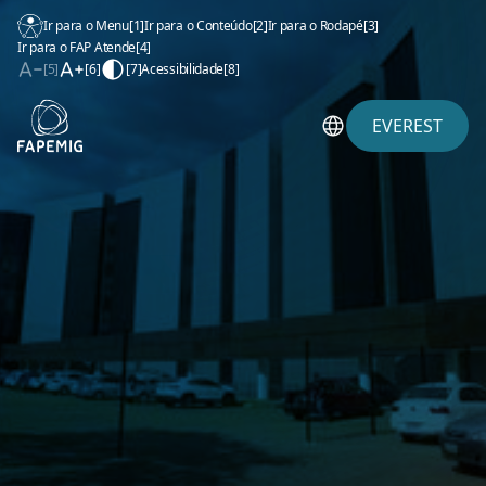
Ir para o Menu
[1]
Ir para o Conteúdo
[2]
Ir para o Rodapé
[3]
Ir para o FAP Atende
[4]
[5]
[6]
[7]
Acessibilidade
[8]
EVEREST