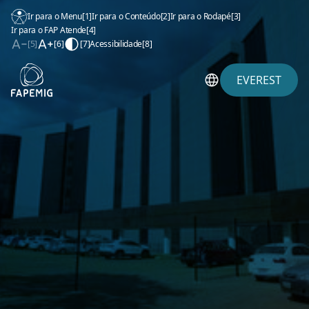
Ir para o Menu
[1]
Ir para o Conteúdo
[2]
Ir para o Rodapé
[3]
Ir para o FAP Atende
[4]
[5]
[6]
[7]
Acessibilidade
[8]
EVEREST