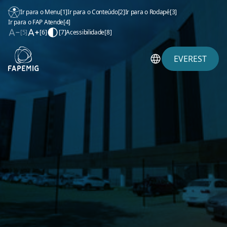
Ir para o Menu
[1]
Ir para o Conteúdo
[2]
Ir para o Rodapé
[3]
Ir para o FAP Atende
[4]
[5]
[6]
[7]
Acessibilidade
[8]
EVEREST