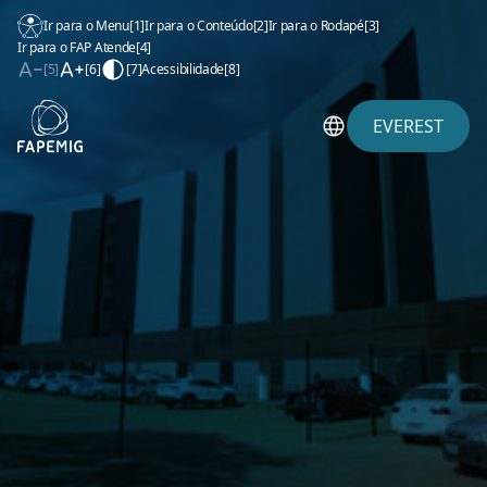
Ir para o Menu
[1]
Ir para o Conteúdo
[2]
Ir para o Rodapé
[3]
Ir para o FAP Atende
[4]
[5]
[6]
[7]
Acessibilidade
[8]
EVEREST