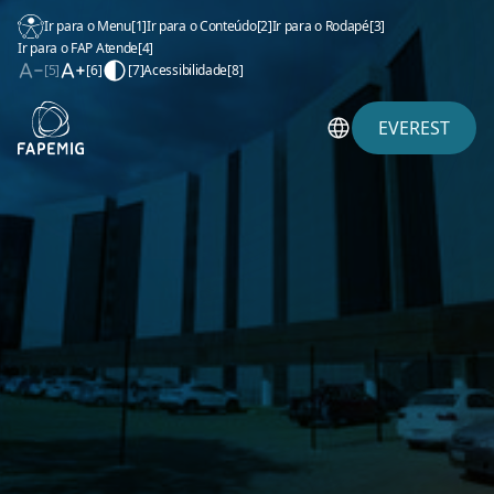
Ir para o Menu
[1]
Ir para o Conteúdo
[2]
Ir para o Rodapé
[3]
Ir para o FAP Atende
[4]
[5]
[6]
[7]
Acessibilidade
[8]
EVEREST