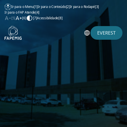
Ir para o Menu
[1]
Ir para o Conteúdo
[2]
Ir para o Rodapé
[3]
Ir para o FAP Atende
[4]
[5]
[6]
[7]
Acessibilidade
[8]
EVEREST