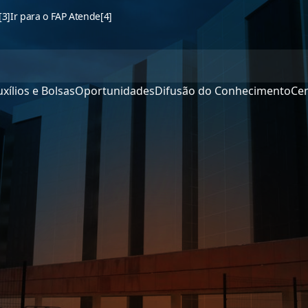
[3]
Ir para o FAP Atende
[4]
xílios e Bolsas
Oportunidades
Difusão do Conhecimento
Cen