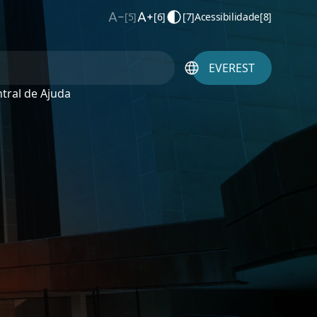
[5]
[6]
[7]
Acessibilidade
[8]
EVEREST
tral de Ajuda