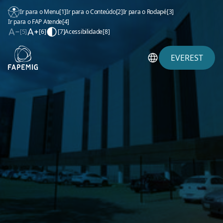
Ir para o Menu
[1]
Ir para o Conteúdo
[2]
Ir para o Rodapé
[3]
Ir para o FAP Atende
[4]
[5]
[6]
[7]
Acessibilidade
[8]
EVEREST