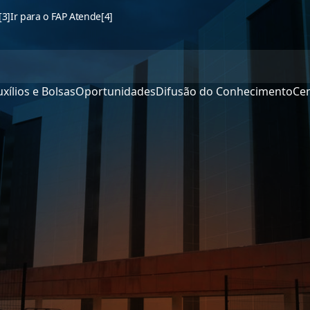
[3]
Ir para o FAP Atende
[4]
xílios e Bolsas
Oportunidades
Difusão do Conhecimento
Cen