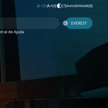
[5]
[6]
[7]
Acessibilidade
[8]
EVEREST
tral de Ajuda