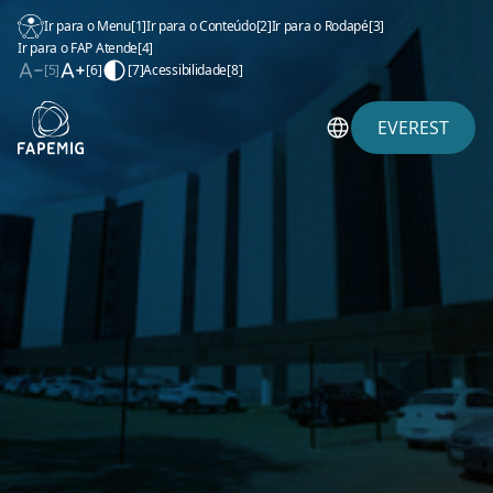
Ir para o Menu
[1]
Ir para o Conteúdo
[2]
Ir para o Rodapé
[3]
Ir para o FAP Atende
[4]
[5]
[6]
[7]
Acessibilidade
[8]
EVEREST