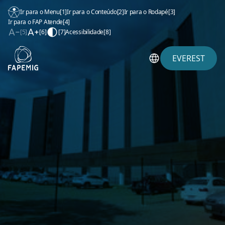
Ir para o Menu
[1]
Ir para o Conteúdo
[2]
Ir para o Rodapé
[3]
Ir para o FAP Atende
[4]
[5]
[6]
[7]
Acessibilidade
[8]
EVEREST