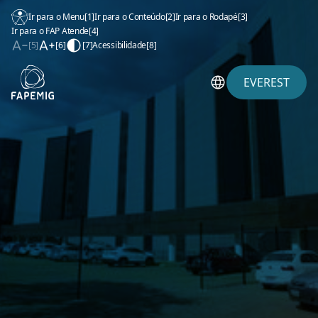
Ir para o Menu
[1]
Ir para o Conteúdo
[2]
Ir para o Rodapé
[3]
Ir para o FAP Atende
[4]
[5]
[6]
[7]
Acessibilidade
[8]
EVEREST