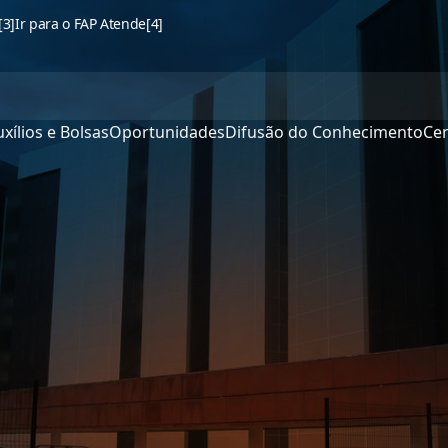
[3]
Ir para o FAP Atende
[4]
xílios e Bolsas
Oportunidades
Difusão do Conhecimento
Cen