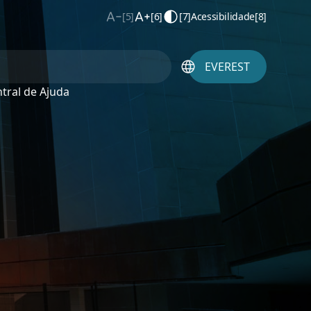
[5]
[6]
[7]
Acessibilidade
[8]
EVEREST
tral de Ajuda