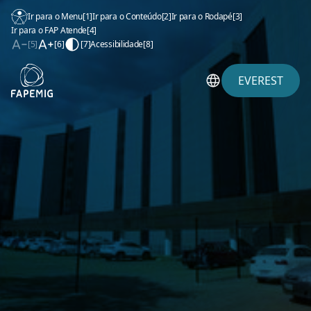
Ir para o Menu
[1]
Ir para o Conteúdo
[2]
Ir para o Rodapé
[3]
Ir para o FAP Atende
[4]
[5]
[6]
[7]
Acessibilidade
[8]
EVEREST