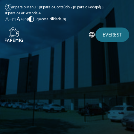
Ir para o Menu
[1]
Ir para o Conteúdo
[2]
Ir para o Rodapé
[3]
Ir para o FAP Atende
[4]
[5]
[6]
[7]
Acessibilidade
[8]
EVEREST