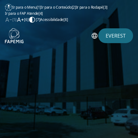
Ir para o Menu
[1]
Ir para o Conteúdo
[2]
Ir para o Rodapé
[3]
Ir para o FAP Atende
[4]
[5]
[6]
[7]
Acessibilidade
[8]
EVEREST