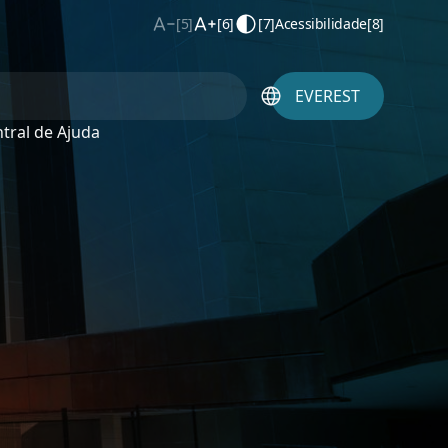
[5]
[6]
[7]
Acessibilidade
[8]
EVEREST
tral de Ajuda