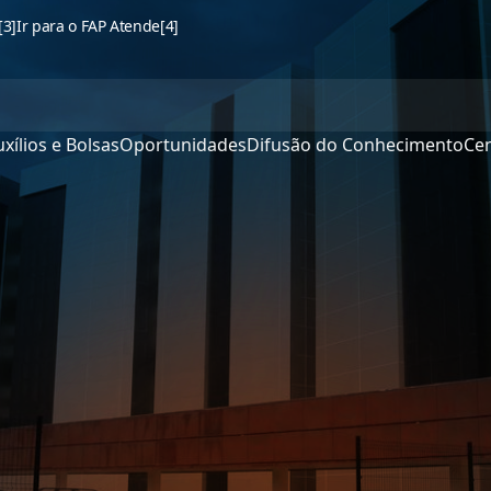
[3]
Ir para o FAP Atende
[4]
xílios e Bolsas
Oportunidades
Difusão do Conhecimento
Cen