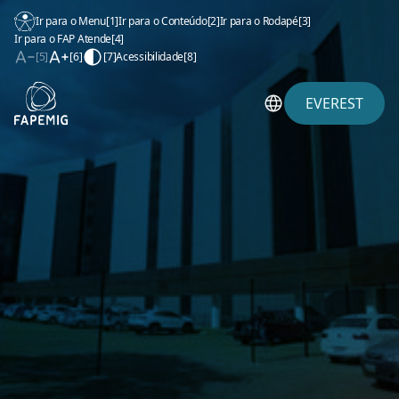
Ir para o Menu
[1]
Ir para o Conteúdo
[2]
Ir para o Rodapé
[3]
Ir para o FAP Atende
[4]
[5]
[6]
[7]
Acessibilidade
[8]
EVEREST