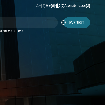
[5]
[6]
[7]
Acessibilidade
[8]
EVEREST
tral de Ajuda