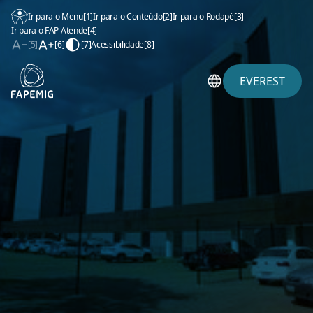
Ir para o Menu
[1]
Ir para o Conteúdo
[2]
Ir para o Rodapé
[3]
Ir para o FAP Atende
[4]
[5]
[6]
[7]
Acessibilidade
[8]
EVEREST