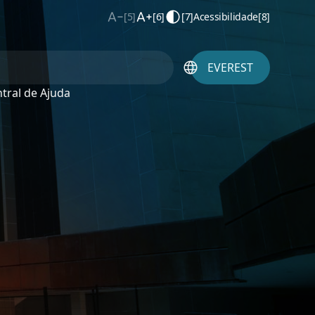
[5]
[6]
[7]
Acessibilidade
[8]
EVEREST
tral de Ajuda