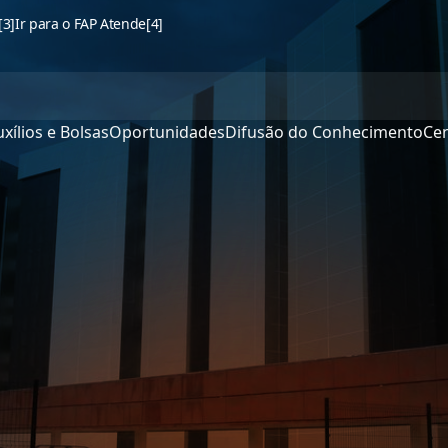
[3]
Ir para o FAP Atende
[4]
xílios e Bolsas
Oportunidades
Difusão do Conhecimento
Cen