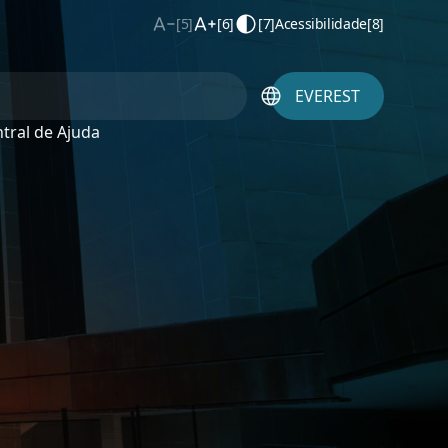
[5]
[6]
[7]
Acessibilidade
[8]
EVEREST
tral de Ajuda