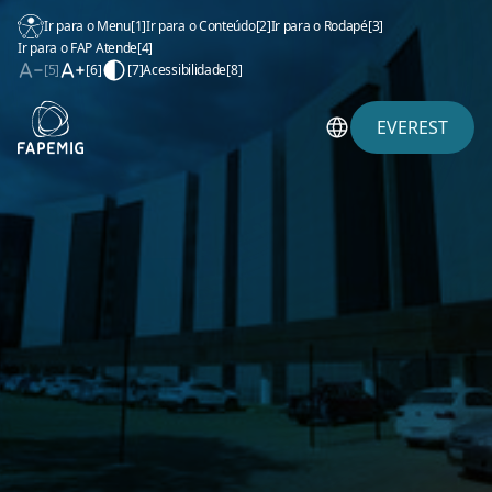
Ir para o Menu
[1]
Ir para o Conteúdo
[2]
Ir para o Rodapé
[3]
Ir para o FAP Atende
[4]
[5]
[6]
[7]
Acessibilidade
[8]
EVEREST