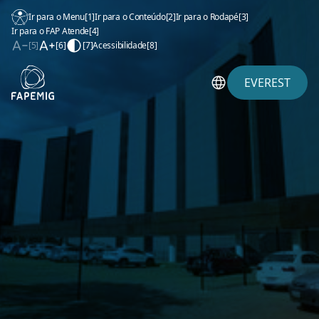
Ir para o Menu
[1]
Ir para o Conteúdo
[2]
Ir para o Rodapé
[3]
Ir para o FAP Atende
[4]
[5]
[6]
[7]
Acessibilidade
[8]
EVEREST