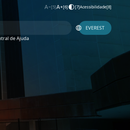
[5]
[6]
[7]
Acessibilidade
[8]
EVEREST
tral de Ajuda