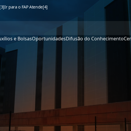
[3]
Ir para o FAP Atende
[4]
xílios e Bolsas
Oportunidades
Difusão do Conhecimento
Cen