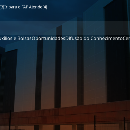
[3]
Ir para o FAP Atende
[4]
xílios e Bolsas
Oportunidades
Difusão do Conhecimento
Cen