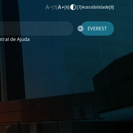
[5]
[6]
[7]
Acessibilidade
[8]
EVEREST
tral de Ajuda