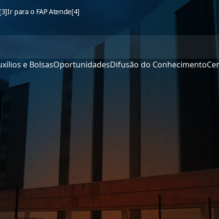
[3]
Ir para o FAP Atende
[4]
xílios e Bolsas
Oportunidades
Difusão do Conhecimento
Cen