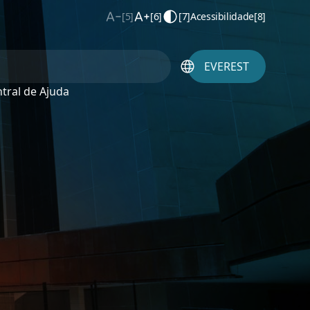
[5]
[6]
[7]
Acessibilidade
[8]
EVEREST
tral de Ajuda