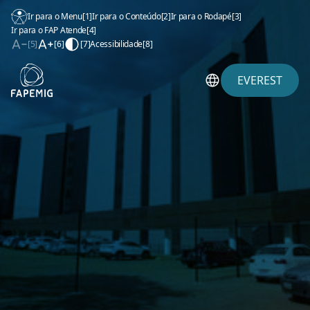
Ir para o Menu
[1]
Ir para o Conteúdo
[2]
Ir para o Rodapé
[3]
Ir para o FAP Atende
[4]
[5]
[6]
[7]
Acessibilidade
[8]
EVEREST