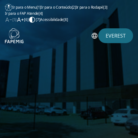
Ir para o Menu
[1]
Ir para o Conteúdo
[2]
Ir para o Rodapé
[3]
Ir para o FAP Atende
[4]
[5]
[6]
[7]
Acessibilidade
[8]
EVEREST