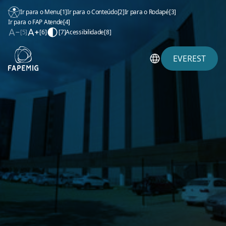
Ir para o Menu
[1]
Ir para o Conteúdo
[2]
Ir para o Rodapé
[3]
Ir para o FAP Atende
[4]
[5]
[6]
[7]
Acessibilidade
[8]
EVEREST