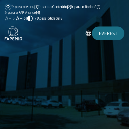
Ir para o Menu
[1]
Ir para o Conteúdo
[2]
Ir para o Rodapé
[3]
Ir para o FAP Atende
[4]
[5]
[6]
[7]
Acessibilidade
[8]
EVEREST