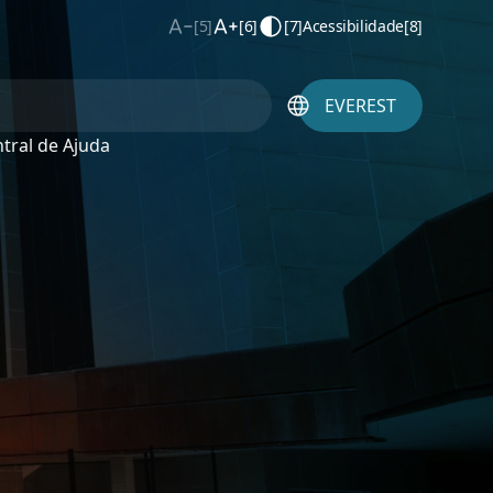
[5]
[6]
[7]
Acessibilidade
[8]
EVEREST
tral de Ajuda