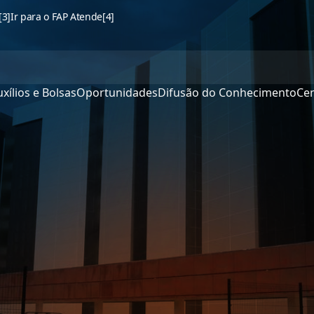
[3]
Ir para o FAP Atende
[4]
xílios e Bolsas
Oportunidades
Difusão do Conhecimento
Cen