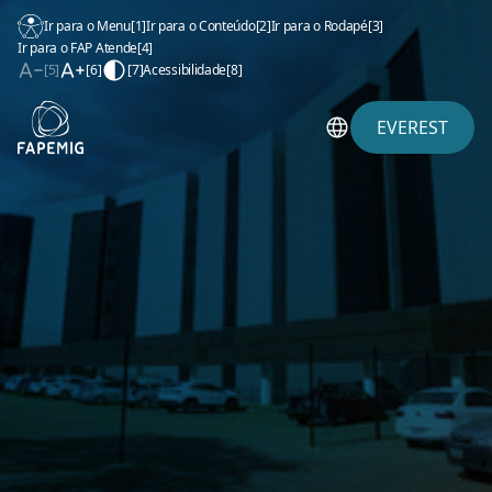
Ir para o Menu
[1]
Ir para o Conteúdo
[2]
Ir para o Rodapé
[3]
Ir para o FAP Atende
[4]
[5]
[6]
[7]
Acessibilidade
[8]
EVEREST