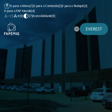
Ir para o Menu
[1]
Ir para o Conteúdo
[2]
Ir para o Rodapé
[3]
Ir para o FAP Atende
[4]
[5]
[6]
[7]
Acessibilidade
[8]
EVEREST