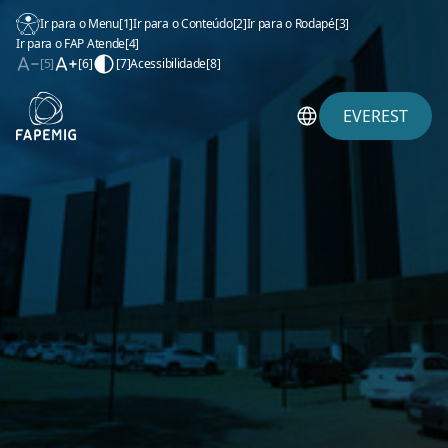
Ir para o Menu
[1]
Ir para o Conteúdo
[2]
Ir para o Rodapé
[3]
Ir para o FAP Atende
[4]
[5]
[6]
[7]
Acessibilidade
[8]
EVEREST