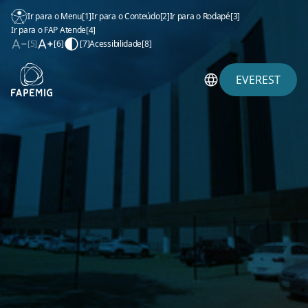
Ir para o Menu
[1]
Ir para o Conteúdo
[2]
Ir para o Rodapé
[3]
Ir para o FAP Atende
[4]
[5]
[6]
[7]
Acessibilidade
[8]
EVEREST