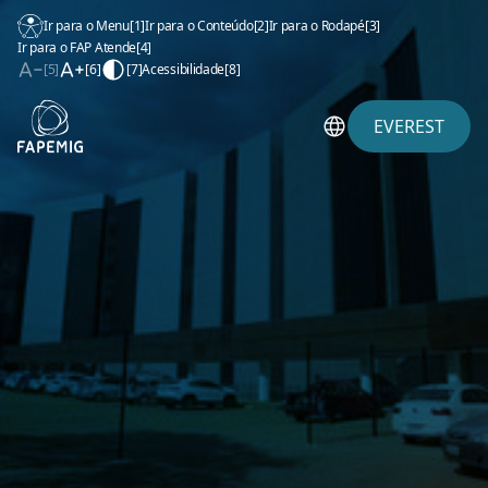
Ir para o Menu
[1]
Ir para o Conteúdo
[2]
Ir para o Rodapé
[3]
Ir para o FAP Atende
[4]
[5]
[6]
[7]
Acessibilidade
[8]
EVEREST