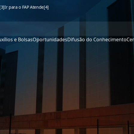
[3]
Ir para o FAP Atende
[4]
xílios e Bolsas
Oportunidades
Difusão do Conhecimento
Cen