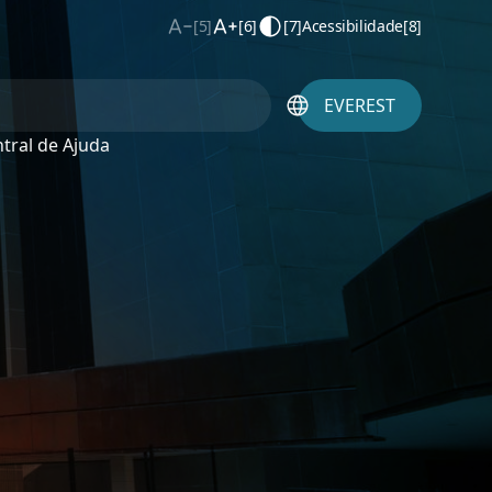
[5]
[6]
[7]
Acessibilidade
[8]
EVEREST
tral de Ajuda